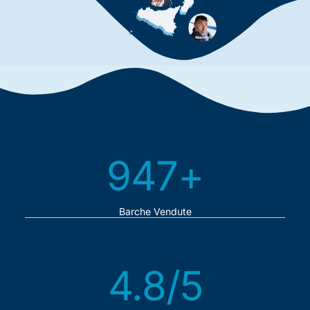
950
+
Barche Vendute
4.8
/5