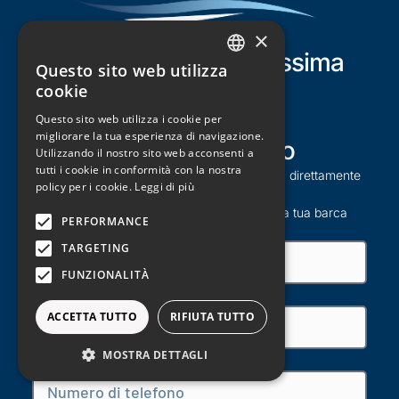
×
Pronto per la tua prossima
Questo sito web utilizza
ITALIAN
Barca?
cookie
ENGLISH
Questo sito web utilizza i cookie per
migliorare la tua esperienza di navigazione.
FRENCH
Contattaci subito
Utilizzando il nostro sito web acconsenti a
GERMAN
tutti i cookie in conformità con la nostra
Compila il form che trovi qui sotto o chiama direttamente
policy per i cookie.
Leggi di più
lo
SPANISH
011 2457841
per sapere come ottenere la tua barca
PERFORMANCE
preferita.
TARGETING
FUNZIONALITÀ
ACCETTA TUTTO
RIFIUTA TUTTO
MOSTRA DETTAGLI