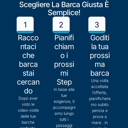
Scegliere La Barca Giusta È
Semplice!
1
2
3
Racco
Pianifi
Goditi
ntaci
chiam
la tua
che
o i
prossi
barca
prossi
ma
stai
mi
barca
cercan
Step
Una volta
accettata
do
In base alle
l’offerta,
tue
Dopo aver
pianifichere
esigenze, ti
visto le
mo subito
accompagni
video-visite
perizia e
amo lungo
delle tue
prova a
tutti i
barche
mare.. in
passaggi