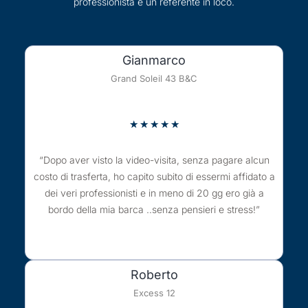
professionista e un referente in loco.
Gianmarco
Grand Soleil 43 B&C
★
★
★
★
★
“Dopo aver visto la video-visita, senza pagare alcun
costo di trasferta, ho capito subito di essermi affidato a
dei veri professionisti e in meno di 20 gg ero già a
bordo della mia barca ..senza pensieri e stress!”
Roberto
Excess 12